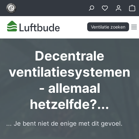
hoofdinhoud
Wi
Ventilatie zoeken
Decentrale
ventilatiesystemen
- allemaal
hetzelfde?...
... Je bent niet de enige met dit gevoel.