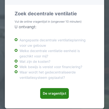
Zoek decentrale ventilatie
Vul de online vragenlijst in (ongeveer 10 minuten)
U ontvangt:
Aangepaste decentrale ventilatieplanning
voor uw gebouw
Welke decentrale ventilatie-eenheid is
geschikt voor mij?
Wat zijn de kosten?
Welk bewijs is vereist voor financiering?
Waar wordt het gedecentraliseerde
ventilatiesysteem geplaatst?
De vragenlijst