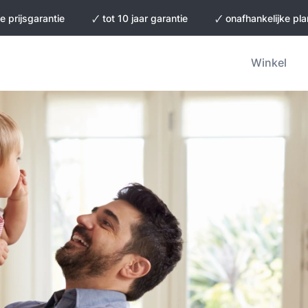
e prijsgarantie
🗸 tot 10 jaar garantie
🗸 onafhankelijke pl
Winkel