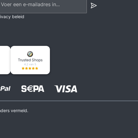
ivacy beleid
Trusted Shops
4.2 van 5
nders vermeld.