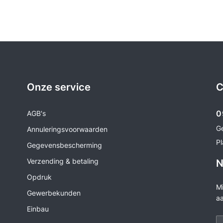
Onze service
C
0
AGB's
G
Annuleringsvoorwaarden
Pl
Gegevensbescherming
Verzending & betaling
N
Opdruk
Mi
Gewerbekunden
aa
Einbau
Vo