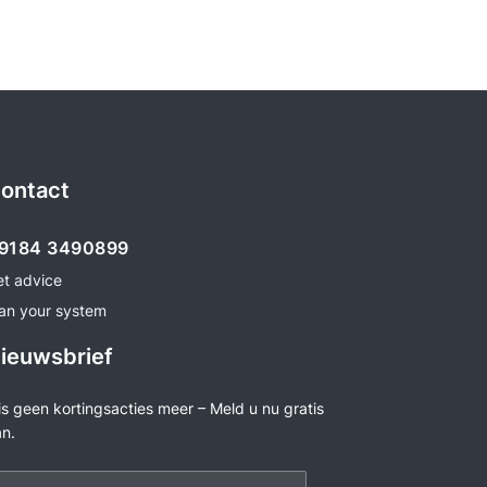
ontact
9184 3490899
et advice
an your system
ieuwsbrief
s geen kortingsacties meer – Meld u nu gratis
n.
er een e-mailadres in...