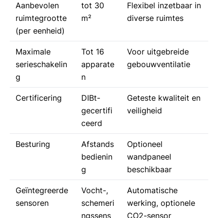
Aanbevolen
tot 30
Flexibel inzetbaar in
ruimtegrootte
m²
diverse ruimtes
(per eenheid)
Maximale
Tot 16
Voor uitgebreide
serieschakelin
apparate
gebouwventilatie
g
n
Certificering
DIBt-
Geteste kwaliteit en
gecertifi
veiligheid
ceerd
Besturing
Afstands
Optioneel
bedienin
wandpaneel
g
beschikbaar
Geïntegreerde
Vocht-,
Automatische
sensoren
schemeri
werking, optionele
ngssens
CO2-sensor