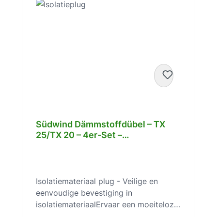
Südwind Dämmstoffdübel – TX
25/TX 20 – 4er-Set –
Direktmontage ohne Vorbohren –
für Dämmung – sicherer Halt –
SW10028
Isolatiemateriaal plug - Veilige en
eenvoudige bevestiging in
isolatiemateriaalErvaar een moeiteloze
en extreem stabiele montage met de