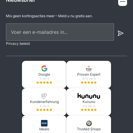
Nieuwsbrief
Mis geen kortingsacties meer – Meld u nu gratis aan.
Voer een e-mailadres in...
Privacy beleid
Google
Proven Expert
5 van 5
4.73 van 5
Kundenerfahrung
Kununu
5 van 5
4.4 van 5
Idealo
Trusted Shops