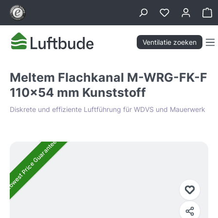
hoofdinhoud
Wi
Ventilatie zoeken
Meltem Flachkanal M-WRG-FK-F
110x54 mm Kunststoff
Diskrete und effiziente Luftführung für WDVS und Mauerwerk
Afbeeldingengalerij overslaan
Lowest Price Guarantee