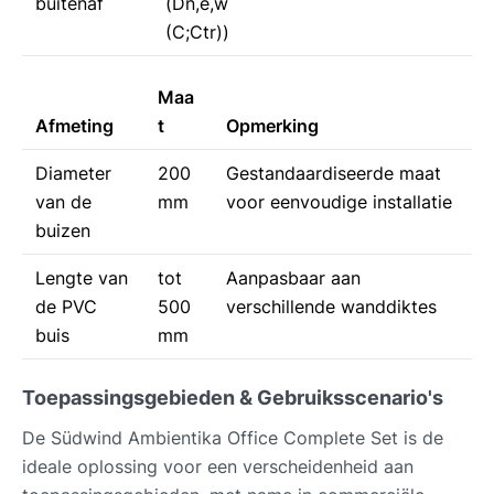
buitenaf
(Dn,e,w
(C;Ctr))
Maa
Afmeting
t
Opmerking
Diameter
200
Gestandaardiseerde maat
van de
mm
voor eenvoudige installatie
buizen
Lengte van
tot
Aanpasbaar aan
de PVC
500
verschillende wanddiktes
buis
mm
Toepassingsgebieden & Gebruiksscenario's
De Südwind Ambientika Office Complete Set is de
ideale oplossing voor een verscheidenheid aan