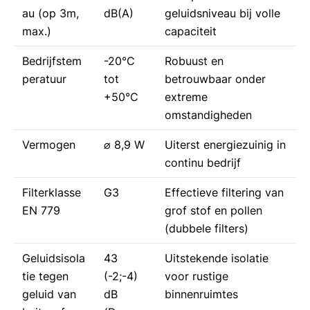
au (op 3m,
dB(A)
geluidsniveau bij volle
max.)
capaciteit
Bedrijfstem
-20°C
Robuust en
peratuur
tot
betrouwbaar onder
+50°C
extreme
omstandigheden
Vermogen
⌀ 8,9 W
Uiterst energiezuinig in
continu bedrijf
Filterklasse
G3
Effectieve filtering van
EN 779
grof stof en pollen
(dubbele filters)
Geluidsisola
43
Uitstekende isolatie
tie tegen
(-2;-4)
voor rustige
geluid van
dB
binnenruimtes