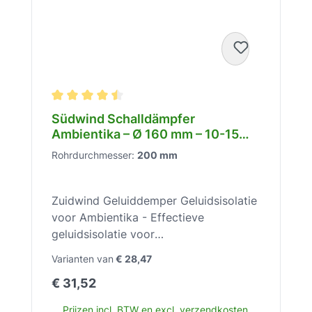
Gemiddelde waardering van 4.5 van 5 sterren
Südwind Schalldämpfer
Ambientika – Ø 160 mm – 10-15
dB(A) Schalldämmung – 85 mm
Rohrdurchmesser:
200 mm
dick – Mindest-Wandstärke 350
mm – Polyesterfaser
Zuidwind Geluiddemper Geluidsisolatie
voor Ambientika - Effectieve
geluidsisolatie voor
ventilatiesystemenGeniet van maximale
Varianten van
€ 28,47
rust met de Zuidwind Geluiddemper –
Normale prijs:
€ 31,52
Voor een hoorbaar stillere
woonruimteventilatie.De Zuidwind
Prijzen incl. BTW en excl. verzendkosten