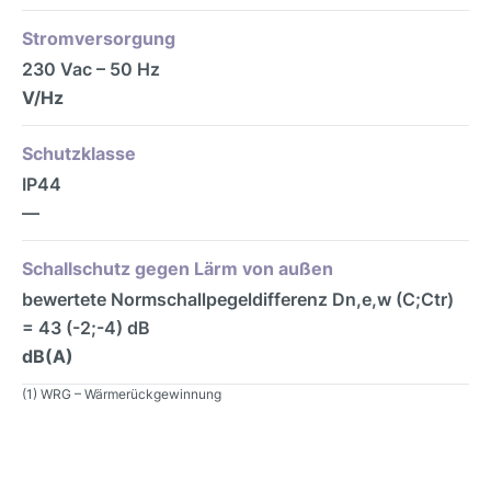
Stromversorgung
230 Vac – 50 Hz
V/Hz
Schutzklasse
IP44
—
Schallschutz gegen Lärm von außen
bewertete Normschallpegeldifferenz Dn,e,w (C;Ctr)
= 43 (-2;-4) dB
dB(A)
(1) WRG – Wärmerückgewinnung