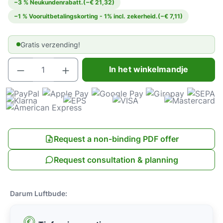
−3 % Neukundenrabatt.
(−€ 21,32)
−1 % Vooruitbetalingskorting - 1% incl. zekerheid.
(−€ 7,11)
Gratis verzending!
Producthoeveelheid: Voer de gewenste hoeve
In het winkelmandje
Request a non-binding PDF offer
Request consultation & planning
Darum Luftbude: