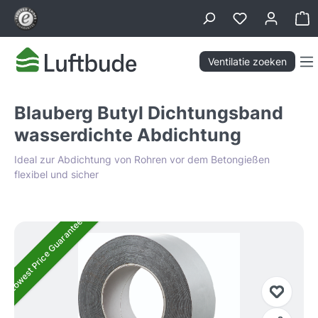
hoofdinhoud
Wi
Ventilatie zoeken
Blauberg Butyl Dichtungsband
wasserdichte Abdichtung
Ideal zur Abdichtung von Rohren vor dem Betongießen
flexibel und sicher
Afbeeldingengalerij overslaan
Lowest Price Guarantee