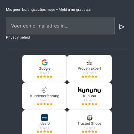
advies en een vrijblijvende offerte. Wij
helpen u graag bij de keuze en
Mis geen kortingsacties meer – Meld u nu gratis aan.
installatie van het juiste systeem.
Voer een e-mailadres in...
Privacy beleid
Google
Proven Expert
5 van 5
4.73 van 5
Kundenerfahrung
Kununu
5 van 5
4.4 van 5
Idealo
Trusted Shops
5 van 5
4.2 van 5