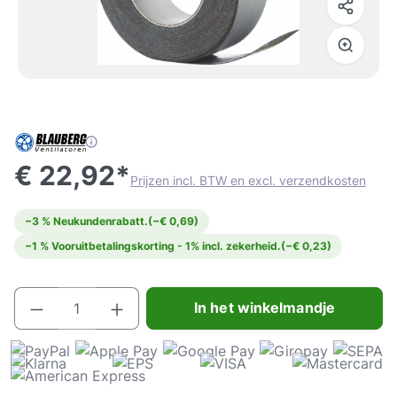
€ 22,92*
Prijzen incl. BTW en excl. verzendkosten
−3 % Neukundenrabatt.
(−€ 0,69)
−1 % Vooruitbetalingskorting - 1% incl. zekerheid.
(−€ 0,23)
Producthoeveelheid: Voer de gewenste hoeve
In het winkelmandje