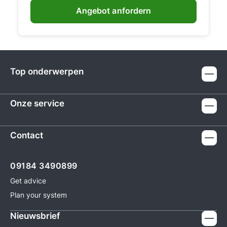
productiviteit van uw medewerkers.
Angebot anfordern
Industriële installaties: Reguleer de
temperatuur in productieruimtes en
opslagruimtes nauwkeurig en efficiënt.
Fabrikant & kwaliteit De Blauberg
Ventilatoren watermengunit BL WMG
Top onderwerpen
2-40 wordt geproduceerd door
Blauberg GmbH, een gerenommeerde
Onze service
fabrikant op het gebied van ventilatie-
en klimaattechniek. Blauberg staat
voor hoogwaardige producten die de
Contact
nieuwste technologie gebruiken en
voldoen aan de hoogste
09184 3490899
kwaliteitsnormen. Investeer nu in de
Blauberg Ventilatoren watermengunit
Get advice
BL WMG 2-40 en ervaar een nieuwe
Plan your system
dimensie van binnenklimaat! Neem
Nieuwsbrief
contact met ons op voor individueel