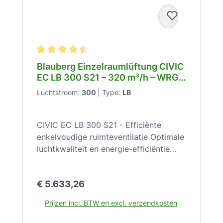
Gemiddelde waardering van 4.6 van 5 sterren
Blauberg Einzelraumlüftung CIVIC
EC LB 300 S21 – 320 m³/h – WRG
78-92% – 21 dB(A) – 230 V –
Luchtstroom:
300
|
Type:
LB
Gegenstrom-WT – Bypass –
G4+F8 Filter – 8071195
CIVIC EC LB 300 S21 - Efficiënte
enkelvoudige ruimteventilatie Optimale
luchtkwaliteit en energie-efficiëntie
voor scholen, kantoren en commerciële
ruimtes met de Blauberg CIVIC EC LB
Normale prijs:
€ 5.633,26
300 S21. De Blauberg CIVIC EC LB 300
S21 is een enkelvoudig
Prijzen incl. BTW en excl. verzendkosten
ruimteventilatiesysteem, speciaal
ontworpen voor scholen, kantoren en