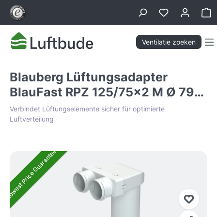
hoofdinhoud
Wi
Ventilatie zoeken
Blauberg Lüftungsadapter
BlauFast RPZ 125/75x2 M Ø 79
mm
Verbindet Lüftungselemente sicher für optimierte
Luftverteilung
Afbeeldingengalerij overslaan
Lowest Price Guarantee