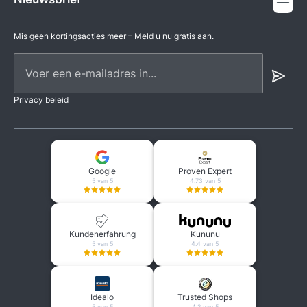
Mis geen kortingsacties meer – Meld u nu gratis aan.
Voer een e-mailadres in...
Privacy beleid
Google
Proven Expert
5 van 5
4.73 van 5
Kundenerfahrung
Kununu
5 van 5
4.4 van 5
Idealo
Trusted Shops
5 van 5
4.2 van 5