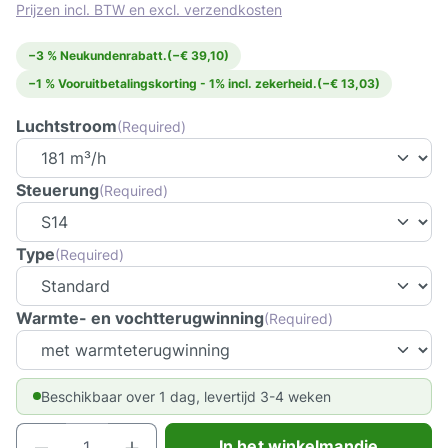
Prijzen incl. BTW en excl. verzendkosten
−3 % Neukundenrabatt.
(−€ 39,10)
−1 % Vooruitbetalingskorting - 1% incl. zekerheid.
(−€ 13,03)
Luchtstroom
(Required)
Steuerung
(Required)
Type
(Required)
Warmte- en vochtterugwinning
(Required)
Beschikbaar over 1 dag, levertijd 3-4 weken
Producthoeveelheid: Voer de gewenste hoeve
In het winkelmandje