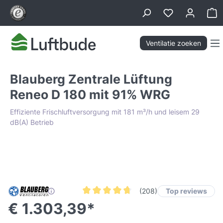
hoofdinhoud
Wi
Ventilatie zoeken
Blauberg Zentrale Lüftung
Reneo D 180 mit 91% WRG
Effiziente Frischluftversorgung mit 181 m³/h und leisem 29
dB(A) Betrieb
Afbeeldingengalerij overslaan
Lowest Price Guarantee
Top reviews
(208)
Gemiddelde waardering van 4.6 van 5 ster
€ 1.303,39*