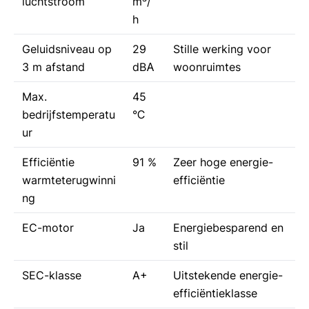
luchtstroom
m³/
h
Geluidsniveau op
29
Stille werking voor
3 m afstand
dBА
woonruimtes
Max.
45
bedrijfstemperatu
°С
ur
Efficiëntie
91 %
Zeer hoge energie-
warmteterugwinni
efficiëntie
ng
EC-motor
Ja
Energiebesparend en
stil
SEC-klasse
A+
Uitstekende energie-
efficiëntieklasse