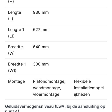
(H)
Lengte
930 mm
(L)
Lengte 1
627 mm
(L1)
Breedte
640 mm
(W)
Breedte 1
300 mm
(W1)
Montage
Plafondmontage,
Flexibele
wandmontage,
installatiemogel
vloermontage
ijkheden
Geluidsvermogensniveau (LwA, bij de aansluiting op
punt 4)