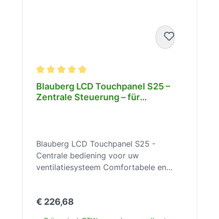
Gemiddelde waardering van 5 van 5 sterren
Blauberg LCD Touchpanel S25 –
Zentrale Steuerung – für
Lüftungsanlage S21 – IP20 –
Timer, Filterwechsel – 8061271
Blauberg LCD Touchpanel S25 -
Centrale bediening voor uw
ventilatiesysteem Comfortabele en
individuele bediening van uw Blauberg
ventilatiesysteem! Het Blauberg LCD
Normale prijs:
€ 226,68
Touchpanel S25 is een ideale
aanvulling op uw Blauberg