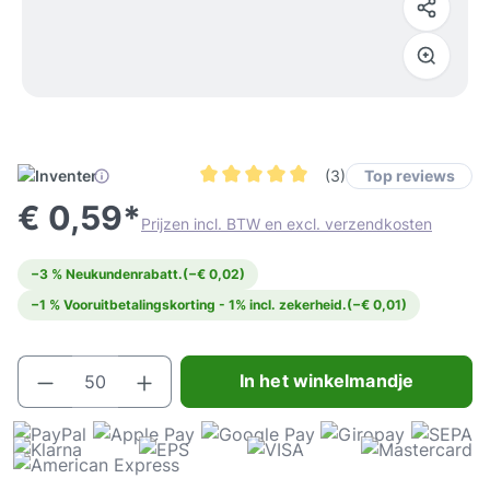
Top reviews
(3)
Gemiddelde waardering van 5 van 5 ste
€ 0,59*
Prijzen incl. BTW en excl. verzendkosten
−3 % Neukundenrabatt.
(−€ 0,02)
−1 % Vooruitbetalingskorting - 1% incl. zekerheid.
(−€ 0,01)
Producthoeveelheid: Voer de gewenste hoeve
In het winkelmandje