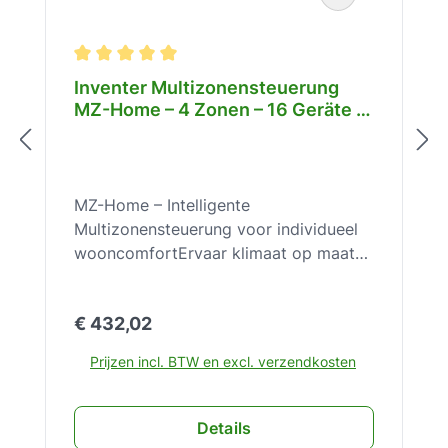
Gemiddelde waardering van 5 van 5 sterren
Inventer Multizonensteuerung
MZ-Home – 4 Zonen – 16 Geräte –
Clust-Air-Technologie –
bedarfsgeführt – WRG – für
Inventer Lüfter – 1003-0120
MZ-Home – Intelligente
Multizonensteuerung voor individueel
wooncomfortErvaar klimaat op maat
met de MZ-Home – voor pure
ontspanning en welzijn in elke ruimte
Normale prijs:
€ 432,02
van uw huis.De premiumregelaar MZ-
Home revolutioneert de decentrale
Prijzen incl. BTW en excl. verzendkosten
ventilatiebesturing en creëert met zijn
gepatenteerde Clust-Air technologie
een nieuw niveau van wooncomfort.
Details
Definieer individuele ventilatiezones in