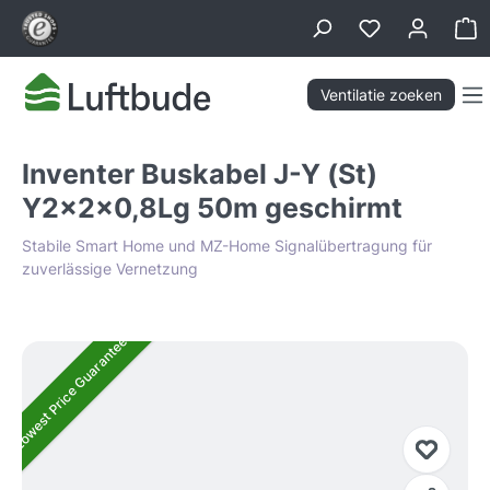
hoofdinhoud
Wi
Ventilatie zoeken
Inventer Buskabel J-Y (St)
Y2x2x0,8Lg 50m geschirmt
Stabile Smart Home und MZ-Home Signalübertragung für
zuverlässige Vernetzung
Afbeeldingengalerij overslaan
Lowest Price Guarantee