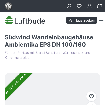
hoofdinhoud
Wi
Ventilatie zoeken
Südwind Wandeinbaugehäuse
Ambientika EPS DN 100/160
Für den Rohbau mit Brand Schall und Wärmeschutz und
Kondensatablauf
Afbeeldingengalerij overslaan
Lowest Price Guarantee