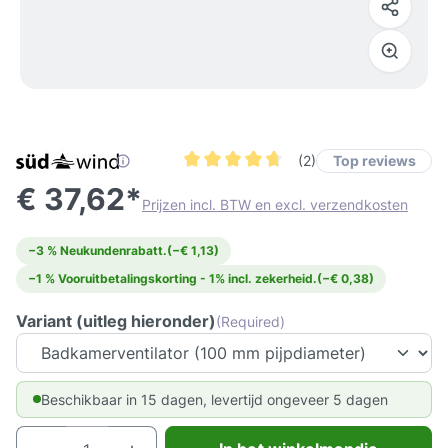
Top reviews
(2)
Gemiddelde waardering van 4.7 van 5 s
€ 37,62*
Prijzen incl. BTW en excl. verzendkosten
−3 % Neukundenrabatt.
(−€ 1,13)
−1 % Vooruitbetalingskorting - 1% incl. zekerheid.
(−€ 0,38)
Variant (uitleg hieronder)
(Required)
Beschikbaar in 15 dagen, levertijd ongeveer 5 dagen
Producthoeveelheid: Voer de gewenste hoeve