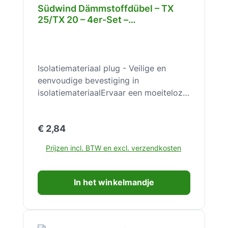
Südwind Dämmstoffdübel – TX
25/TX 20 – 4er-Set –
Direktmontage ohne Vorbohren –
für Dämmung – sicherer Halt –
SW10028
Isolatiemateriaal plug - Veilige en
eenvoudige bevestiging in
isolatiemateriaalErvaar een moeiteloze
en extreem stabiele montage met de
isolatiemateriaal plug – voor
Normale prijs:
€ 2,84
betrouwbare grip in elke isolatie.De
isolatiemateriaal plug is de ideale
Prijzen incl. BTW en excl. verzendkosten
oplossing voor de veilige bevestiging
van hulpstukken in isolatiesystemen.
Het maakt een snelle en betrouwbare
In het winkelmandje
montage mogelijk, zonder dat extra
voorboringen in het isolatiemateriaal
nodig zijn. Speciaal ontwikkeld voor
gebruik door de pleisterlaag, biedt