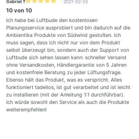
Gabriel T
· 2021-02-23
eenvoudiger en veiliger dan
om de penetratie van verkeerslawaai
Gemiddelde waardering van 5 van 5 sterren
10 von 10
ooit!Ontdek nu het Südwind
of andere storende geluiden te
buitenrooster en profiteer van
Ich habe bei Luftbude den kostenlosen
minimaliseren en zo een rustige
maximaal comfort en betrouwbare
Planungsservice ausprobiert und bin dadurch auf die
toevluchtsoord te creëren.Fabrikant &
bescherming voor uw huis.
Ambientika Produkte von Südwind gestoßen. Ich
KwaliteitAls product van Zuidwind
muss sagen, dass ich nicht nur von dem Produkt
staat deze geluiddemper voor de
selbst überzeugt bin, sondern auch der Support von
hoogste kwaliteit en betrouwbare
Luftbude sich sehen lassen kann: schneller Versand
prestaties. Zuidwind staat bekend om
ohne Versandkosten, Händlergarantie von 5 Jahren
innovatieve ventilatiesystemen en
und kostenfreie Beratung zu jeder Lüftungsfrage.
hecht het grootste belang aan het
Ebenso hält das Produkt, was es verspricht. Alles
gebruik van gecertificeerde materialen
funktioniert tadellos, ist gut verarbeitet und ist leicht
en nauwkeurige verwerking. U
zu installieren (mit der Anleitung 1:1 durchführbar).
ontvangt een product dat speciaal is
Ich würde sowohl den Service als auch die Produkte
ontworpen voor duurzaamheid en
weiterempfehlen!
optimale functionaliteit in uw
ventilatiesysteem.Investeer in de rust
van uw huis en ervaar het verschil dat
effectieve geluidsisolatie kan