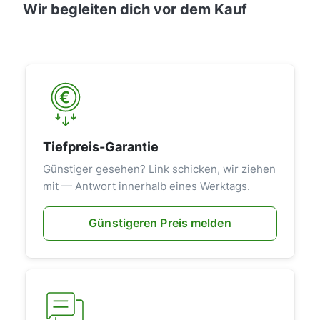
maken.De Zuidwind Geluiddemper is
Wir begleiten dich vor dem Kauf
een kleine toevoeging met een grote
impact voor een aangenamer
binnenklimaat. Neem contact met ons
op voor meer informatie of persoonlijk
advies over uw ventilatieoplossing.
Tiefpreis-Garantie
Günstiger gesehen? Link schicken, wir ziehen
mit — Antwort innerhalb eines Werktags.
Günstigeren Preis melden