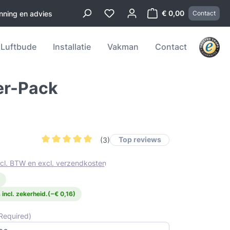
€ 0,00
anning en advies
Contact
Winkelwagentje b
Luftbude
Installatie
Vakman
Contact
er-Pack
Top reviews
(3)
Gemiddelde waardering van 5 van 5 sterren
incl. BTW en excl. verzendkosten
 incl. zekerheid.
(−€ 0,16)
Required)