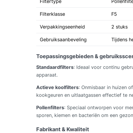
Filtertype
Pollenfilt
Filterklasse
F5
Verpakkingseenheid
2 stuks
Gebruiksaanbeveling
Tijdens h
Toepassingsgebieden & gebruiksscen
Standaardfilters
: Ideaal voor continu geb
apparaat.
Actieve koolfilters
: Onmisbaar in huizen o
kookgeuren en uitlaatgassen effectief te ne
Pollenfilters
: Speciaal ontworpen voor mens
sporen, kiemen en bacteriën om een gezon
Fabrikant & Kwaliteit