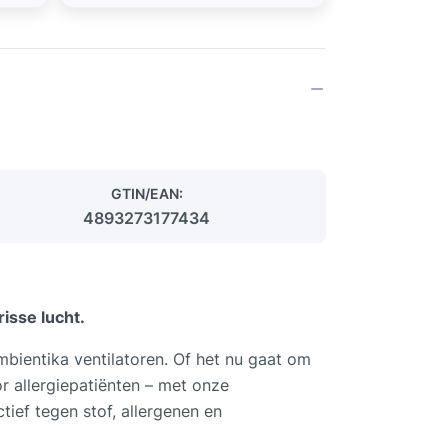
GTIN/EAN:
4893273177434
isse lucht.
mbientika ventilatoren. Of het nu gaat om
or allergiepatiënten – met onze
tief tegen stof, allergenen en