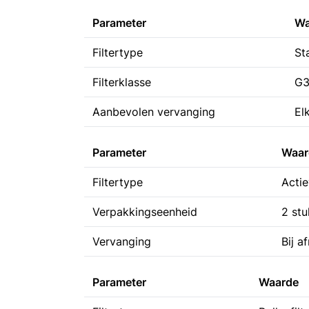
Parameter
Wa
Filtertype
St
Filterklasse
G
Aanbevolen vervanging
El
Parameter
Waar
Filtertype
Actie
Verpakkingseenheid
2 stu
Vervanging
Bij a
Parameter
Waarde