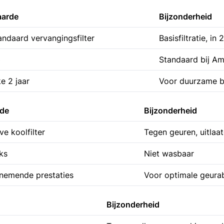
arde
Bijzonderheid
andaard vervangingsfilter
Basisfiltratie, in
3
Standaard bij Am
ke 2 jaar
Voor duurzame b
de
Bijzonderheid
ve koolfilter
Tegen geuren, uitlaat
ks
Niet wasbaar
fnemende prestaties
Voor optimale geura
Bijzonderheid