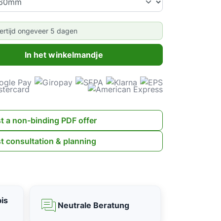
vertijd ongeveer 5 dagen
eelheid: Voer de gewenste hoeveelheid in of gebruik de knoppen om
In het winkelmandje
t a non-binding PDF offer
t consultation & planning
is
Neutrale Beratung