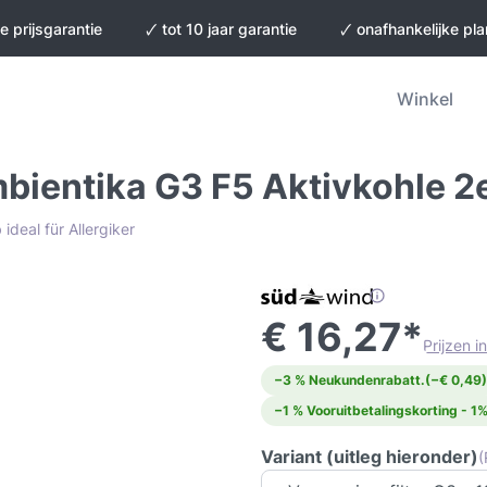
e prijsgarantie
🗸 tot 10 jaar garantie
🗸 onafhankelijke pl
Winkel
mbientika G3 F5 Aktivkohle 2
deal für Allergiker
€ 16,27*
Prijzen 
−3 % Neukundenrabatt.
(−€ 0,49)
−1 % Vooruitbetalingskorting - 1%
Variant (uitleg hieronder)
(