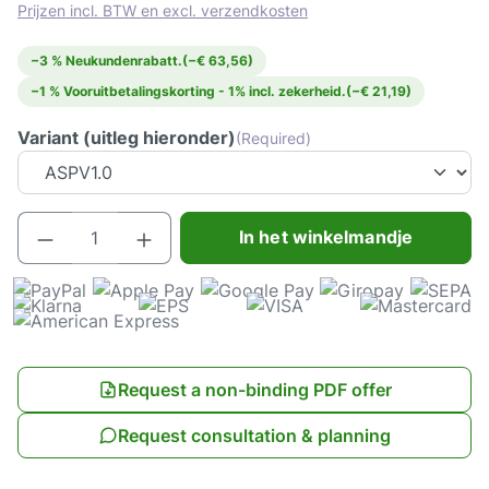
Prijzen incl. BTW en excl. verzendkosten
−3 % Neukundenrabatt.
(−€ 63,56)
−1 % Vooruitbetalingskorting - 1% incl. zekerheid.
(−€ 21,19)
Variant (uitleg hieronder)
(Required)
Producthoeveelheid: Voer de gewenste hoeve
In het winkelmandje
Request a non-binding PDF offer
Request consultation & planning