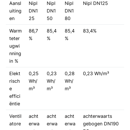
Aansl
Nipl
Nipl
Nipl
Nipl DN125
uiting
DN1
DN1
DN1
en
25
50
80
Warm
86,7
85,4
85,4
83,4%
teter
%
%
%
ugwi
nning
in %
Elekt
0,25
0,23
0,28
0,23 Wh/m³
risch
Wh/
Wh/
Wh/
e
m³
m³
m³
effici
ëntie
Ventil
acht
acht
acht
achterwaarts
atore
erwa
erwa
erwa
gebogen DN190