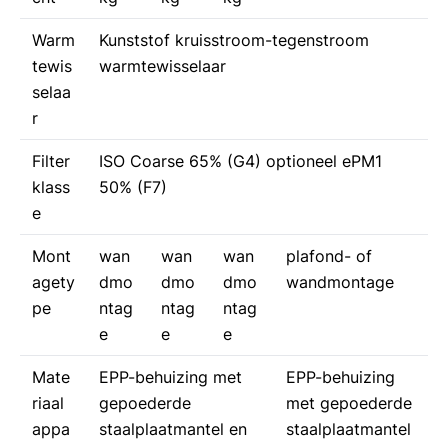
Warm
Kunststof kruisstroom-tegenstroom
tewis
warmtewisselaar
selaa
r
Filter
ISO Coarse 65% (G4) optioneel ePM1
klass
50% (F7)
e
Mont
wan
wan
wan
plafond- of
agety
dmo
dmo
dmo
wandmontage
pe
ntag
ntag
ntag
e
e
e
Mate
EPP-behuizing met
EPP-behuizing
riaal
gepoederde
met gepoederde
appa
staalplaatmantel en
staalplaatmantel