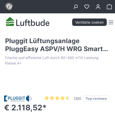
hoofdinhoud
Wi
Ventilatie zoeken
Pluggit Lüftungsanlage
PluggEasy ASPV/H WRG Smart-
Steuerung
Frische und effiziente Luft durch 80–380 m³/h Leistung
Klasse A+
Afbeeldingengalerij overslaan
Lowest Price Guarantee
Top reviews
(30)
Gemiddelde waardering van 4.4 van 5 ste
€ 2.118,52*