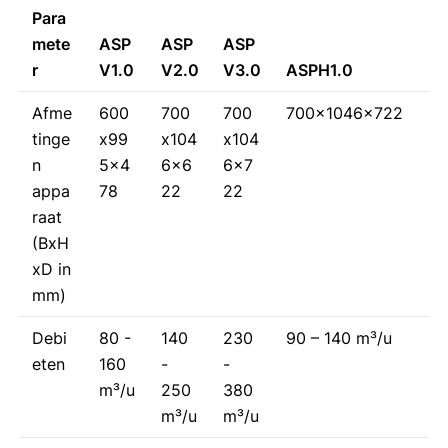
Para
mete
ASP
ASP
ASP
r
V1.0
V2.0
V3.0
ASPH1.0
Afme
600
700
700
700x1046x722
tinge
x99
x104
x104
n
5x4
6x6
6x7
appa
78
22
22
raat
(BxH
xD in
mm)
Debi
80 -
140
230
90 – 140 m³/u
eten
160
-
-
m³/u
250
380
m³/u
m³/u