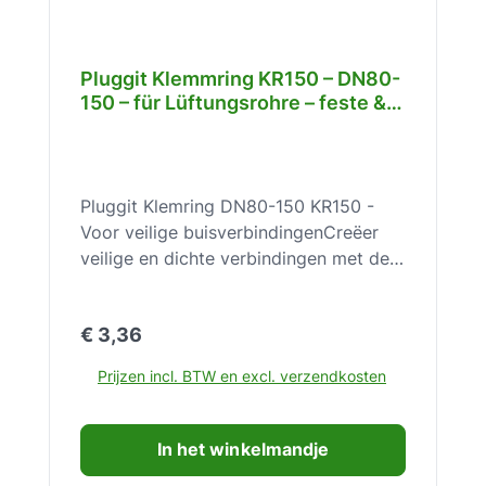
Pluggit Klemmring KR150 – DN80-
150 – für Lüftungsrohre – feste &
dichte Verbindung – einfache
Montage – KR150
Pluggit Klemring DN80-150 KR150 -
Voor veilige buisverbindingenCreëer
veilige en dichte verbindingen met de
Pluggit Klemring DN80-150 KR150 –
voor een betrouwbare installatie.De
Normale prijs:
€ 3,36
Pluggit Klemring DN80-150 KR150 is
een essentieel onderdeel voor het
Prijzen incl. BTW en excl. verzendkosten
maken van veilige en duurzame
verbindingen in ventilatie- en
leidingsystemen. Hij zorgt voor een
In het winkelmandje
stevige en dichte bevestiging van