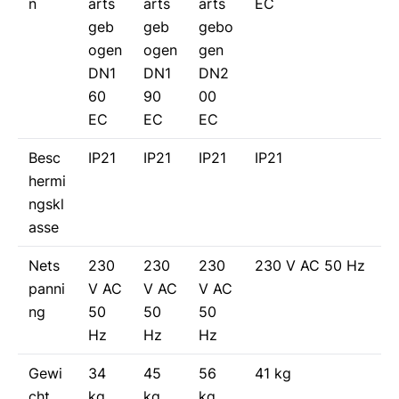
n
arts
arts
arts
EC
geb
geb
gebo
ogen
ogen
gen
DN1
DN1
DN2
60
90
00
EC
EC
EC
Besc
IP21
IP21
IP21
IP21
hermi
ngskl
asse
Nets
230
230
230
230 V AC 50 Hz
panni
V AC
V AC
V AC
ng
50
50
50
Hz
Hz
Hz
Gewi
34
45
56
41 kg
cht
kg
kg
kg