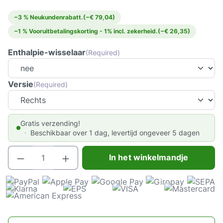
−3 % Neukundenrabatt.
(−€ 79,04)
−1 % Vooruitbetalingskorting - 1% incl. zekerheid.
(−€ 26,35)
Enthalpie-wisselaar
(Required)
Versie
(Required)
Gratis verzending!
Beschikbaar over 1 dag, levertijd ongeveer 5 dagen
Producthoeveelheid: Voer de gewenste hoeve
In het winkelmandje