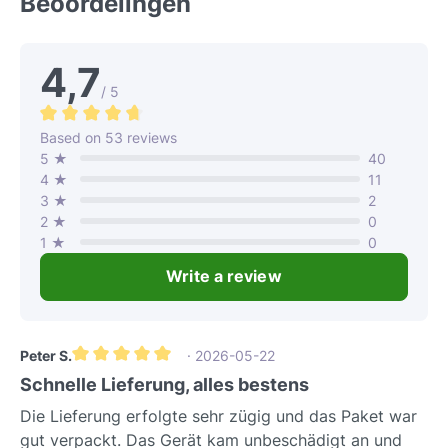
Beoordelingen
4,7
/ 5
Gemiddelde waardering van 4.7 van 5 sterren
Based on 53 reviews
5 ★
40
4 ★
11
3 ★
2
2 ★
0
1 ★
0
Write a review
Peter S.
· 2026-05-22
Gemiddelde waardering van 5 van 5 sterren
Schnelle Lieferung, alles bestens
Die Lieferung erfolgte sehr zügig und das Paket war
gut verpackt. Das Gerät kam unbeschädigt an und