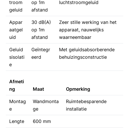
troom
op 1m
luchtstroomgeluid
geluid
afstand
Appar
30 dB(A)
Zeer stille werking van het
aatgel
op 1m
apparaat, nauwelijks
uid
afstand
waarneembaar
Geluid
Geïntegr
Met geluidsabsorberende
sisolati
eerd
behuizingsconstructie
e
Afmeti
ng
Maat
Opmerking
Montag
Wandmonta
Ruimtebesparende
e
ge
installatie
Lengte
600 mm