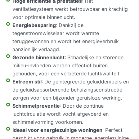
Hoge efficiëntie & prestaties
: Het
ventilatiesysteem werkt betrouwbaar en krachtig
voor optimale binnenlucht.
Energiebesparing
: Dankzij de
tegenstroomwisselaar wordt warmte
teruggewonnen en wordt het energieverbruik
aanzienlijk verlaagd.
Gezonde binnenlucht
: Schadelijke en storende
milieu-invloeden worden effectief buiten
gehouden, voor een verbeterde luchtkwaliteit.
Extreem stil
: De geïntegreerde geluiddempers en
de geluidsabsorberende behuizingsconstructie
zorgen voor een bijzonder geruisloze werking.
Schimmelpreventie
: Door de continue
luchtcirculatie wordt vocht afgevoerd en
schimmelvorming voorkomen.
Ideaal voor energiezuinige woningen
: Perfect
geschikt voor gebruik in moderne, energiezuinige