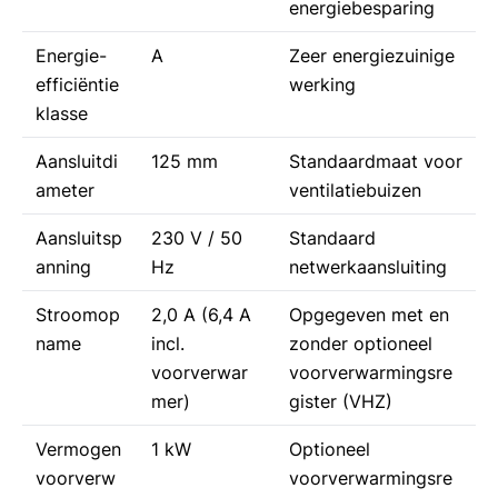
energiebesparing
Energie-
A
Zeer energiezuinige
efficiëntie
werking
klasse
Aansluitdi
125 mm
Standaardmaat voor
ameter
ventilatiebuizen
Aansluitsp
230 V / 50
Standaard
anning
Hz
netwerkaansluiting
Stroomop
2,0 A (6,4 A
Opgegeven met en
name
incl.
zonder optioneel
voorverwar
voorverwarmingsre
mer)
gister (VHZ)
Vermogen
1 kW
Optioneel
voorverw
voorverwarmingsre