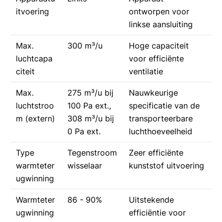
itvoering
ontworpen voor
linkse aansluiting
Max.
300 m³/u
Hoge capaciteit
luchtcapa
voor efficiënte
citeit
ventilatie
Max.
275 m³/u bij
Nauwkeurige
luchtstroo
100 Pa ext.,
specificatie van de
m (extern)
308 m³/u bij
transporteerbare
0 Pa ext.
luchthoeveelheid
Type
Tegenstroom
Zeer efficiënte
warmteter
wisselaar
kunststof uitvoering
ugwinning
Warmteter
86 - 90%
Uitstekende
ugwinning
efficiëntie voor