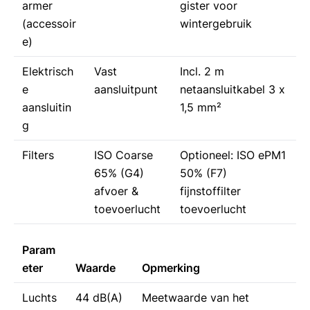
armer
gister voor
(accessoir
wintergebruik
e)
Elektrisch
Vast
Incl. 2 m
e
aansluitpunt
netaansluitkabel 3 x
aansluitin
1,5 mm²
g
Filters
ISO Coarse
Optioneel: ISO ePM1
65% (G4)
50% (F7)
afvoer &
fijnstoffilter
toevoerlucht
toevoerlucht
Param
eter
Waarde
Opmerking
Luchts
44 dB(A)
Meetwaarde van het