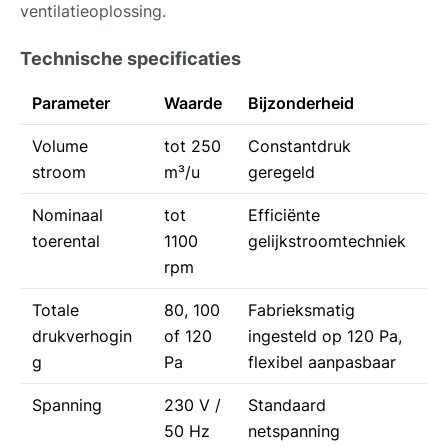
ventilatieoplossing.
Technische specificaties
Parameter
Waarde
Bijzonderheid
Volume
tot 250
Constantdruk
stroom
m³/u
geregeld
Nominaal
tot
Efficiënte
toerental
1100
gelijkstroomtechniek
rpm
Totale
80, 100
Fabrieksmatig
drukverhogin
of 120
ingesteld op 120 Pa,
g
Pa
flexibel aanpasbaar
Spanning
230 V /
Standaard
50 Hz
netspanning