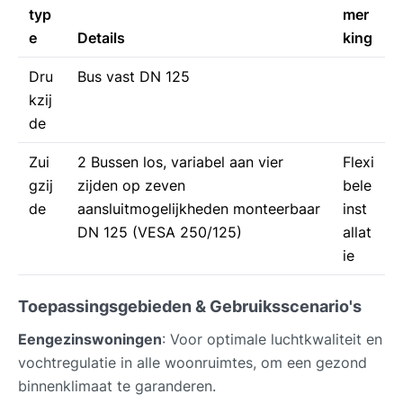
typ
mer
e
Details
king
Dru
Bus vast DN 125
kzij
de
Zui
2 Bussen los, variabel aan vier
Flexi
gzij
zijden op zeven
bele
de
aansluitmogelijkheden monteerbaar
inst
DN 125 (VESA 250/125)
allat
ie
Toepassingsgebieden & Gebruiksscenario's
Eengezinswoningen
: Voor optimale luchtkwaliteit en
vochtregulatie in alle woonruimtes, om een gezond
binnenklimaat te garanderen.