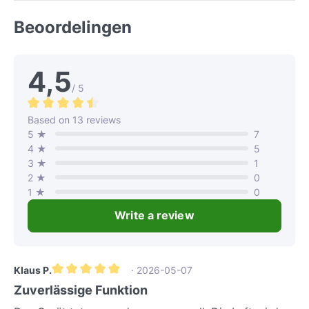
Beoordelingen
4,5
/ 5
Gemiddelde waardering van 4.4 van 5 sterren
Based on 13 reviews
5 ★
7
4 ★
5
3 ★
1
2 ★
0
1 ★
0
Write a review
Klaus P.
· 2026-05-07
Gemiddelde waardering van 5 van 5 sterren
Zuverlässige Funktion