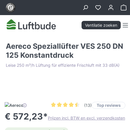
hoofdinhoud
Wi
Ventilatie zoeken
Aereco Speziallüfter VES 250 DN
125 Konstantdruck
Leise 250 m³/h Lüftung für effiziente Frischluft mit 33 dB(A)
Afbeeldingengalerij overslaan
Lowest Price Guarantee
Top reviews
(13)
Gemiddelde waardering van 4.4 van 5 st
€ 572,23*
Prijzen incl. BTW en excl. verzendkosten