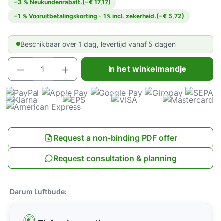
−3 % Neukundenrabatt.
(−€ 17,17)
−1 % Vooruitbetalingskorting - 1% incl. zekerheid.
(−€ 5,72)
Beschikbaar over 1 dag, levertijd vanaf 5 dagen
Producthoeveelheid: Voer de gewenste hoeve
In het winkelmandje
Request a non-binding PDF offer
Request consultation & planning
Darum Luftbude: