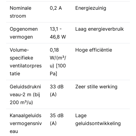
Nominale
0,2 A
Energiezuinig
stroom
Opgenomen
13,1 -
Laag energieverbruik
vermogen
46,8 W
Volume-
0,18
Hoge efficiëntie
specifieke
W/(m³/
ventilatorpres
u) [100
tatie
Pa]
Geluidsdrukni
33 dB
Zeer stille werking
veau-2 m (bij
(A)
200 m³/u)
Kanaalgeluids
35 dB
Lage
vermogensniv
(A)
geluidsontwikkeling
eau