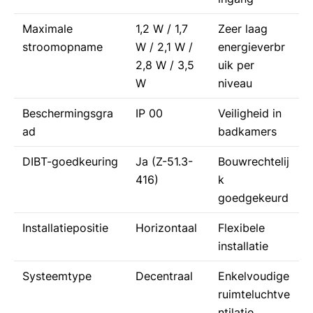
Maximale
1,2 W / 1,7
Zeer laag
stroomopname
W / 2,1 W /
energieverbr
2,8 W / 3,5
uik per
W
niveau
Beschermingsgra
IP 00
Veiligheid in
ad
badkamers
DIBT-goedkeuring
Ja (Z-51.3-
Bouwrechtelij
416)
k
goedgekeurd
Installatiepositie
Horizontaal
Flexibele
installatie
Systeemtype
Decentraal
Enkelvoudige
ruimteluchtve
ntilatie