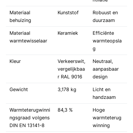
Materiaal
Kunststof
Robuust en
behuizing
duurzaam
Materiaal
Keramiek
Efficiënte
warmtewisselaar
warmteopsla
g
Kleur
Verkeerswit,
Neutraal,
vergelijkbaa
aanpasbaar
r RAL 9016
design
Gewicht
3,178 kg
Licht en
handzaam
Warmteterugwinni
84,3 %
Hoge
ngsgraad volgens
warmteterug
DIN EN 13141-8
winning