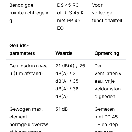
Benodigde
DS 45 RC
Voor
ruimteluchtregelin
of RLS 45 K
volledige
g
met PP 45
functionaliteit
EO
Geluids-
parameters
Waarde
Opmerking
Geluidsdruknivea
21 dB(A) / 25
Per
u (1 m afstand)
dB(A) / 31
ventilatieniv
dB(A) / 35
eau, vrije
dB(A) / 38
veldomstan
dB(A)
digheden
Gewogen max.
51 dB
Gemeten
element-
met PP 45
normgeluidverzw
LE en klep
akkingsverschil
gesloten