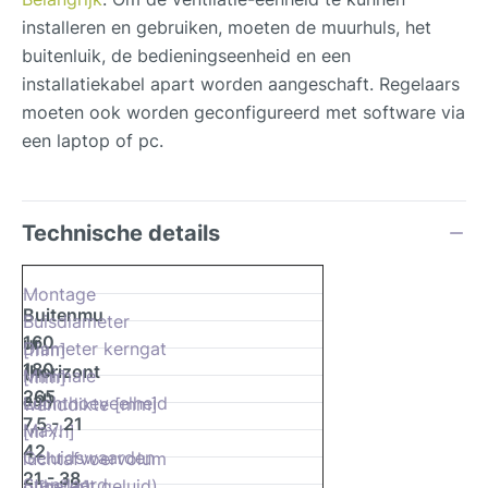
installeren en gebruiken, moeten de muurhuls, het
buitenluik, de bedieningseenheid en een
installatiekabel apart worden aangeschaft. Regelaars
moeten ook worden geconfigureerd met software via
een laptop of pc.
Technische details
Montage
Buitenmu
Buisdiameter
160
ur
Diameter kerngat
[mm]
180
(horizont
Minimale
[mm]
265
aal)
Luchthoeveelheid
wanddikte [mm]
7,5 - 21
Max.
[m³/h]
42
Geluidswaarden
luchtafvoervolum
21 - 38
Standaard
(inherent geluid)
e [m³/h]