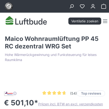
hoofdinhoud
Wi
Ventilatie zoeken
Maico Wohnraumlüftung PP 45
RC dezentral WRG Set
Hohe Wärmerückgewinnung und Funksteuerung für leises
Raumklima
Afbeeldingengalerij overslaan
Lowest Price Guarantee
Top reviews
(54)
Gemiddelde waardering van 4.6 van 5 ste
€ 501,10*
Prijzen incl. BTW en excl. verzendkosten