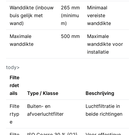
Wanddikte (inbouw
265 mm
Minimaal
buis gelijk met
(minimu
vereiste
wand)
m)
wanddikte
Maximale
500 mm
Maximale
wanddikte
wanddikte voor
installatie
tody>
Filte
rdet
ails
Type / Klasse
Beschrijving
Filte
Buiten- en
Luchtfiltratie in
rtyp
afvoerluchtfilter
beide richtingen
e
Filte
ISO Coarse 30 % (G2)
Voor effectieve