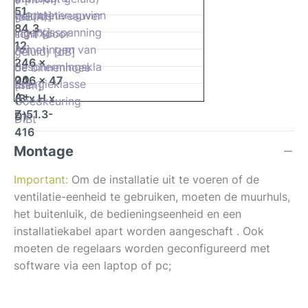
51
Warmteterugwinn
geluidsniveauver
[dB(A)]
84,3
Ingangsspanning
ing [%]
schil (door
12
Afmetingen van
[V]
geluid) [dB]
246 x
Beschermingskla
de binnenhoes
00
246 x 47
Energieklasse
sse
[mm]
A+
(B x H x
Goedkeuring
Z-51.3-
D)
DIBt
416
Montage
Important:
Om de installatie uit te voeren of de
ventilatie-eenheid te gebruiken, moeten de muurhuls,
het buitenluik, de bedieningseenheid en een
installatiekabel apart worden aangeschaft
.
Ook
moeten de regelaars worden geconfigureerd met
software via een laptop of pc;