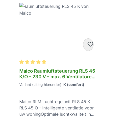
Gemiddelde waardering van 5 van 5 sterren
Maico Raumluftsteuerung RLS 45
K/O – 230 V – max. 6 Ventilatoren
– 80x80x49 mm – Unterputz
Variant (uitleg hieronder):
K (comfort)
Wand – Sensorautomatik –
0157.0360
Maico RLM Luchtregelunit RLS 45 K
RLS 45 O - Intelligente ventilatie voor
uw woningOptimale luchtkwaliteit in