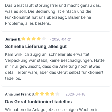
luchtG-waarde [dB]47
Duitsland. De inVENTer GmbH staat
Das Gerät läuft störungsfrei und macht genau das,
Afvoerluchtruimte / 77
bekend om haar hoge kwaliteitsnormen
was es soll. Die Bedienung ist einfach und die
ToevoerluchtruimteGoede
en innovatieve oplossingen. Om de
Funktionalität hat uns überzeugt. Bisher keine
geluidsisolatieEnergie-
hoogste productkwaliteit en prestaties
Probleme, alles bestens.
efficiëntieklasseAHoogste energie-
te garanderen, worden op de locatie
efficiëntieklasseToepassingsgebieden &
Löberschütz uitgebreide tests
Scenario'sHotels en horeca:
Jürgen B.
· 2026-04-21
uitgevoerd in speciaal nagebouwde
Garandeert frisse lucht en een
Gemiddelde waardering van 4 van 5 sterren
Schnelle Lieferung, alles gut
modelkamers om realistische
aangenaam binnenklimaat voor gasten,
omstandigheden na te bootsen en de
Kam wirklich zügig an, schneller als erwartet.
zelfs bij hoge eisen aan
efficiëntie van de PAX te
Verpackung war stabil, keine Beschädigungen. Hätte
geluidsisolatie.Studentenhuizen en
bewijzen.Investeer in
mir nur gewünscht, dass die Anleitung noch etwas
micro-appartementen: Optimale
toekomstbestendige
detaillierter wäre, aber das Gerät selbst funktioniert
ventilatie in compacte wooneenheden
ventilatietechnologie en verhoog het
tadellos.
ter voorkoming van vocht en
comfort en de energie-efficiëntie van
schimmel.Verzorgingstehuizen en
uw vastgoed met de inVENTer
seniorenwoningen: Biedt geruisloze
PAX.Voor persoonlijk advies of verdere
Anja und Frank B.
· 2026-04-18
werking en continue luchtverversing
Gemiddelde waardering van 4 van 5 sterren
informatie over de diverse
Das Gerät funktioniert tadellos
voor het welzijn van de
toepassingsmogelijkheden van dit
Wir haben die Anlage jetzt seit einigen Wochen in
bewoners.Fabrikant & KwaliteitDe