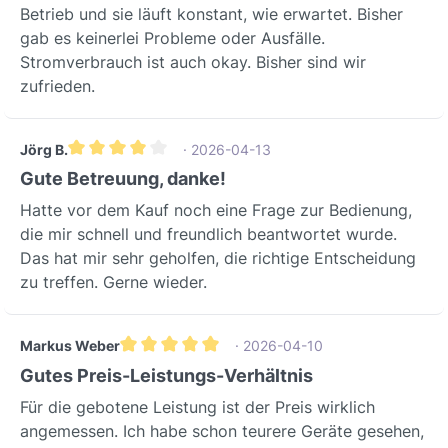
uitstekende ventilatiesysteem staan
Betrieb und sie läuft konstant, wie erwartet. Bisher
inVENTer PAX hoofdmodule staat voor
onze experts u graag te woord. Neem
gab es keinerlei Probleme oder Ausfälle.
kwaliteit en betrouwbaarheid. Als
vandaag nog contact met ons op voor
Stromverbrauch ist auch okay. Bisher sind wir
product van inVENTer profiteert u van
een op maat gemaakte oplossing!
zufrieden.
Duitse ingenieurskunst en hoge
standaarden in ventilatietechniek.
inVENTer staat bekend om zijn
Jörg B.
· 2026-04-13
innovatieve en energie-efficiënte
Gemiddelde waardering van 4 van 5 sterren
Gute Betreuung, danke!
oplossingen, ontworpen voor
duurzaamheid en eenvoudig
Hatte vor dem Kauf noch eine Frage zur Bedienung,
onderhoud.Investeer in een optimaal
die mir schnell und freundlich beantwortet wurde.
binnenklimaat en maximale energie-
Das hat mir sehr geholfen, die richtige Entscheidung
efficiëntie met de inVENTer PAX
zu treffen. Gerne wieder.
hoofdmodule.Ervaar de combinatie van
krachtige ventilatie, geruisloze werking
Markus Weber
· 2026-04-10
en intelligente warmteterugwinning.
Gemiddelde waardering van 5 van 5 sterren
Gutes Preis-Leistungs-Verhältnis
Neem contact met ons op voor
persoonlijk advies en vind de perfecte
Für die gebotene Leistung ist der Preis wirklich
ventilatieoplossing voor uw behoeften.
angemessen. Ich habe schon teurere Geräte gesehen,