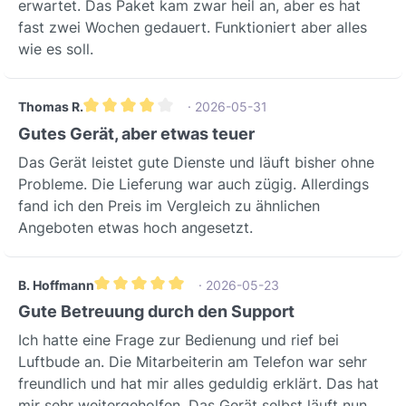
Gebruiksscenario'sDe inVENTer PAX is
erwartet. Das Paket kam zwar heil an, aber es hat
ventilatieprestaties.Warmteterugwinnin
de ideale ventilatieoplossing voor
fast zwei Wochen gedauert. Funktioniert aber alles
gHet systeem integreert een efficiënte
uiteenlopende eisen en omgevingen
wie es soll.
warmteterugwinning die tot 80% van
waar waarde wordt gehecht aan hoge
de warmte uit de afvoerlucht
luchtkwaliteit, energie-efficiëntie en
terugwint.Dit leidt tot een significante
Thomas R.
· 2026-05-31
lage geluidsemissie:Hotels en micro-
reductie van het energieverbruik voor
Gemiddelde waardering van 4 van 5 sterren
appartementen: Perfect geschikt voor
Gutes Gerät, aber etwas teuer
verwarming en draagt zo bij aan lagere
de autonome ventilatie van individuele
Das Gerät leistet gute Dienste und läuft bisher ohne
bedrijfskosten en een betere
wooneenheden. Voldoet aan hoge
Probleme. Die Lieferung war auch zügig. Allerdings
energiebalans van het
eisen op het gebied van geluidsisolatie
fand ich den Preis im Vergleich zu ähnlichen
gebouw.Flexibele BesturingDe
en energie-efficiëntie, ook bij centrale
Angeboten etwas hoch angesetzt.
inVENTer PAX biedt diverse
besturing via sleutelkaarten, om de
bedrijfsmodi die zowel individueel ter
hoteloperatie flexibel te maken en
plaatse als op afstand kunnen worden
bedrijfszekerheid te
B. Hoffmann
· 2026-05-23
ingesteld.Deze flexibiliteit maakt een
Gemiddelde waardering van 5 van 5 sterren
garanderen.Senioren- en
Gute Betreuung durch den Support
eenvoudige aanpassing van de
studentenhomes: Zorgt voor een
Ich hatte eine Frage zur Bedienung und rief bei
ventilatie aan de actuele behoeften
gezond en aangenaam binnenklimaat in
Luftbude an. Die Mitarbeiterin am Telefon war sehr
mogelijk en zorgt voor een optimaal
gemeenschappelijke accommodaties.
freundlich und hat mir alles geduldig erklärt. Das hat
binnenklimaat met maximaal comfort
De extreem lage geluidsemissie en de
mir sehr weitergeholfen. Das Gerät selbst läuft nun