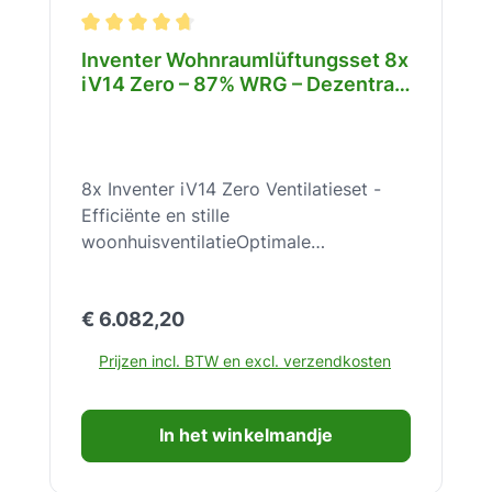
Gemiddelde waardering van 4.8 van 5 sterren
Inventer Wohnraumlüftungsset 8x
iV14 Zero – 87% WRG – Dezentral
– Effizient & Leise – 8x 1001-0185
8x Inventer iV14 Zero Ventilatieset -
Efficiënte en stille
woonhuisventilatieOptimale
luchtkwaliteit en energie-efficiëntie
met de 8x Inventer iV14 Zero
Normale prijs:
€ 6.082,20
ventilatieset voor een gezond
binnenklimaatDeze uitgebreide
Prijzen incl. BTW en excl. verzendkosten
ventilatieset, bestaande uit 8x Inventer
iV14 Zero units, biedt een
geavanceerde oplossing voor
In het winkelmandje
decentrale woonhuisventilatie. Het
zorgt voor continue luchtuitwisseling,