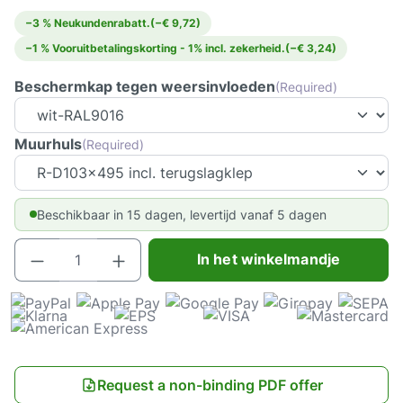
−3 % Neukundenrabatt.
(−€ 9,72)
−1 % Vooruitbetalingskorting - 1% incl. zekerheid.
(−€ 3,24)
Beschermkap tegen weersinvloeden
(Required)
Muurhuls
(Required)
Beschikbaar in 15 dagen, levertijd vanaf 5 dagen
Producthoeveelheid: Voer de gewenste hoeve
In het winkelmandje
Request a non-binding PDF offer